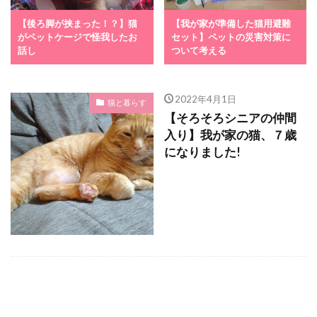
【後ろ脚が挟まった！？】猫
【我が家が準備した猫用避難
がペットケージで怪我したお
セット】ペットの災害対策に
話し
ついて考える
2022年4月1日
猫と暮らす
【そろそろシニアの仲間
入り】我が家の猫、７歳
になりました!