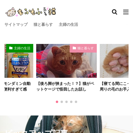
サイトマップ
猫と暮らす
主婦の生活
主婦の生活
猫と暮らす
】モンダミン自動
【後ろ脚が挟まった！？】猫がペ
【寝てる間にこっ
が便利すぎて感
ットケージで怪我したお話し
周りの毛のお手入